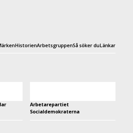
ärken
Historien
Arbetsgruppen
Så söker du
Länkar
dar
Arbetarepartiet
Socialdemokraterna