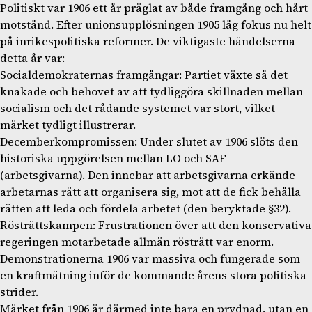
Politiskt var 1906 ett år präglat av både framgång och hårt
motstånd. Efter unionsupplösningen 1905 låg fokus nu helt
på inrikespolitiska reformer. De viktigaste händelserna
detta år var:
Socialdemokraternas framgångar: Partiet växte så det
knakade och behovet av att tydliggöra skillnaden mellan
socialism och det rådande systemet var stort, vilket
märket tydligt illustrerar.
Decemberkompromissen: Under slutet av 1906 slöts den
historiska uppgörelsen mellan LO och SAF
(arbetsgivarna). Den innebar att arbetsgivarna erkände
arbetarnas rätt att organisera sig, mot att de fick behålla
rätten att leda och fördela arbetet (den beryktade §32).
Rösträttskampen: Frustrationen över att den konservativa
regeringen motarbetade allmän rösträtt var enorm.
Demonstrationerna 1906 var massiva och fungerade som
en kraftmätning inför de kommande årens stora politiska
strider.
Märket från 1906 är därmed inte bara en prydnad, utan en