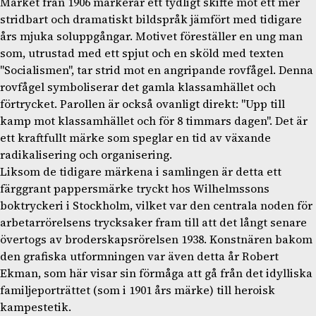
Märket från 1906 markerar ett tydligt skifte mot ett mer
stridbart och dramatiskt bildspråk jämfört med tidigare
års mjuka soluppgångar. Motivet föreställer en ung man
som, utrustad med ett spjut och en sköld med texten
"Socialismen", tar strid mot en angripande rovfågel. Denna
rovfågel symboliserar det gamla klassamhället och
förtrycket. Parollen är också ovanligt direkt: "Upp till
kamp mot klassamhället och för 8 timmars dagen". Det är
ett kraftfullt märke som speglar en tid av växande
radikalisering och organisering.
Liksom de tidigare märkena i samlingen är detta ett
färggrant pappersmärke tryckt hos Wilhelmssons
boktryckeri i Stockholm, vilket var den centrala noden för
arbetarrörelsens trycksaker fram till att det långt senare
övertogs av broderskapsrörelsen 1938. Konstnären bakom
den grafiska utformningen var även detta år Robert
Ekman, som här visar sin förmåga att gå från det idylliska
familjeporträttet (som i 1901 års märke) till heroisk
kampestetik.