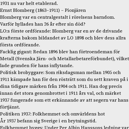
1931 nu var helt etablerad.
Ernst Blomberg (1863–1911) – Pionjären
Blomberg var en centralgestalt i rörelsens barndom.
Varför hyllades han 26 år efter sin död?
LO:s förste ordförande: Blomberg var en av de drivande
krafterna bakom bildandet av LO 1898 och blev dess allra
första ordförande.
Facklig gigant: Redan 1896 blev han förtroendeman för
Metall (Svenska Järn- och Metallarbetareförbundet), vilket
lade grunden för hans inflytande.
Politisk brobyggare: Som riksdagsman mellan 1905 och
1911 kämpade han för den rösträtt som du sett kraven på i
dina tidigare märken från 1904 och 1911. Han dog precis
innan det stora genombrottet i 1911 års val, och märket
1937 fungerade som ett erkännande av att segern var hans
förtjänst.
Politiken 1937: Folkhemmet och omvärldens hot
År 1937 befann sig Sverige i en brytningstid.
Folkhemmet byggs: Under Per Albin Hanssons ledning var