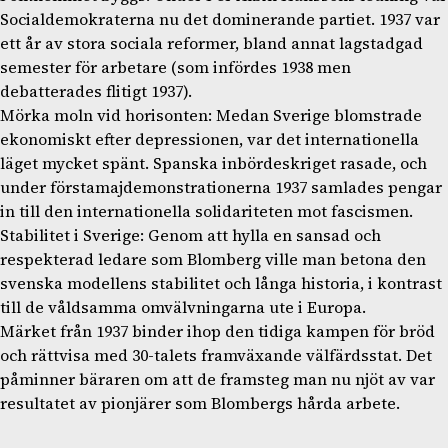
Socialdemokraterna nu det dominerande partiet. 1937 var
ett år av stora sociala reformer, bland annat lagstadgad
semester för arbetare (som infördes 1938 men
debatterades flitigt 1937).
Mörka moln vid horisonten: Medan Sverige blomstrade
ekonomiskt efter depressionen, var det internationella
läget mycket spänt. Spanska inbördeskriget rasade, och
under förstamajdemonstrationerna 1937 samlades pengar
in till den internationella solidariteten mot fascismen.
Stabilitet i Sverige: Genom att hylla en sansad och
respekterad ledare som Blomberg ville man betona den
svenska modellens stabilitet och långa historia, i kontrast
till de våldsamma omvälvningarna ute i Europa.
Märket från 1937 binder ihop den tidiga kampen för bröd
och rättvisa med 30-talets framväxande välfärdsstat. Det
påminner bäraren om att de framsteg man nu njöt av var
resultatet av pionjärer som Blombergs hårda arbete.