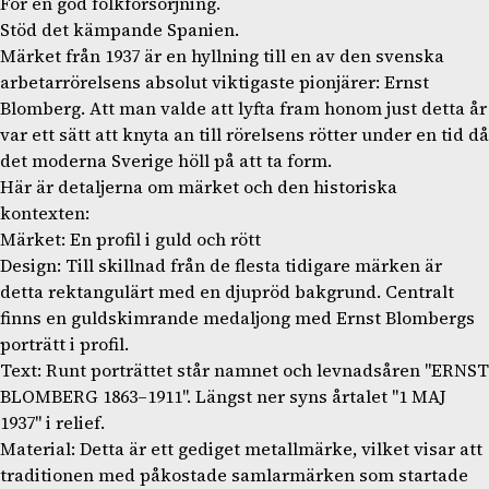
För en god folkförsörjning.
Stöd det kämpande Spanien.
Märket från 1937 är en hyllning till en av den svenska
arbetarrörelsens absolut viktigaste pionjärer: Ernst
Blomberg. Att man valde att lyfta fram honom just detta år
var ett sätt att knyta an till rörelsens rötter under en tid då
det moderna Sverige höll på att ta form.
Här är detaljerna om märket och den historiska
kontexten:
Märket: En profil i guld och rött
Design: Till skillnad från de flesta tidigare märken är
detta rektangulärt med en djupröd bakgrund. Centralt
finns en guldskimrande medaljong med Ernst Blombergs
porträtt i profil.
Text: Runt porträttet står namnet och levnadsåren "ERNST
BLOMBERG 1863–1911". Längst ner syns årtalet "1 MAJ
1937" i relief.
Material: Detta är ett gediget metallmärke, vilket visar att
traditionen med påkostade samlarmärken som startade