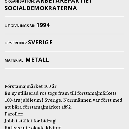
ARBETAREPARTIET
ORGANISATION:
SOCIALDEMOKRATERNA
1994
UTGIVNINGSÅR:
SVERIGE
URSPRUNG:
METALL
MATERIAL:
Förstamajmärket 100 år
En ny stiliserad ros togs fram till förstamajmärkets
100-års jubileum i Sverige. Norrmännen var först med
att bära förstamajmärket 1892.
Paroller:
Jobb i stället för bidrag!
Rättvis inte ökade klyftor!