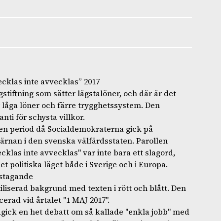
cklas inte avvecklas” 2017
gstiftning som sätter lägstalöner, och där är det
 låga löner och färre trygghetssystem. Den
ti för schysta villkor.
en period då Socialdemokraterna gick på
kärnan i den svenska välfärdsstaten. Parollen
klas inte avvecklas" var inte bara ett slagord,
et politiska läget både i Sverige och i Europa.
gstagande
tiliserad bakgrund med texten i rött och blått. Den
cerad vid årtalet "1 MAJ 2017".
gick en het debatt om så kallade "enkla jobb" med