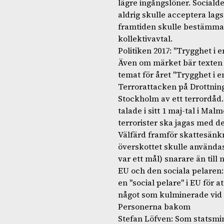
lägre ingångslöner. Sociald
aldrig skulle acceptera lags
framtiden skulle bestämmas
kollektivavtal.
Politiken 2017: "Trygghet i e
Även om märket bär texten
temat för året "Trygghet i en
Terrorattacken på Drottnin
Stockholm av ett terrordåd
talade i sitt 1 maj-tal i Mal
terrorister ska jagas med 
Välfärd framför skattesänk
överskottet skulle användas t
var ett mål) snarare än till
EU och den sociala pelaren:
en "social pelare" i EU för 
något som kulminerade vid
Personerna bakom
Stefan Löfven: Som statsmin