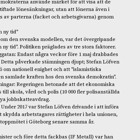
emokraterna använde märket för att visa att de
tiftade lönesänkningar, utan att lönerna även i
 av parterna (facket och arbetsgivarna) genom
n ny tid"
 om den svenska modellen, var det övergripande
 ny tid". Politiken präglades av tre stora faktorer.
ggatan: Endast några veckor före 1 maj drabbades
. Detta påverkade stämningen djupt; Stefan Löfven
mö om nationell enighet och att "islamistiska
den samlade kraften hos den svenska demokratin".
ningar: Regeringen betonade att det ekonomiska
ill skola, vård och polis (10 000 fler polisanställda
 nya jobbskatteavdrag.
 Under 2017 var Stefan Löfven drivande i att införa
att skydda arbetstagares rättigheter i hela unionen,
 toppmötet i Göteborg senare samma år.
ister och före detta fackbas (IF Metall) var han