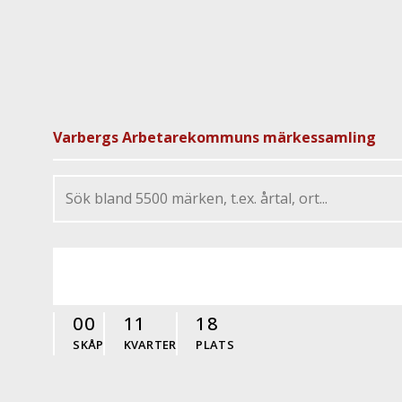
Varbergs Arbetarekommuns märkessamling
00
11
18
SKÅP
KVARTER
PLATS