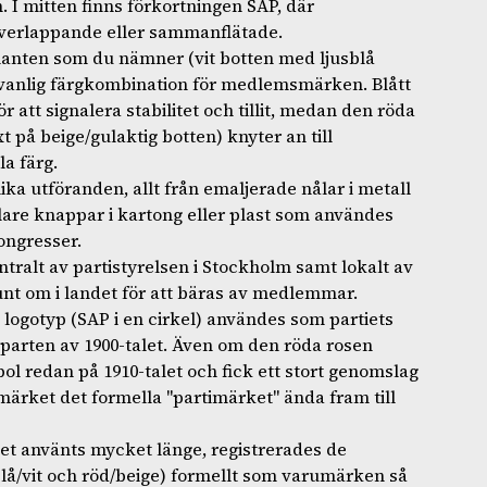
. I mitten finns förkortningen SAP, där
överlappande eller sammanflätade.
rianten som du nämner (vit botten med ljusblå
n vanlig färgkombination för medlemsmärken. Blått
ör att signalera stabilitet och tillit, medan den röda
 på beige/gulaktig botten) knyter an till
la färg.
lika utföranden, allt från emaljerade nålar i metall
lare knappar i kartong eller plast som användes
ongresser.
ntralt av partistyrelsen i Stockholm samt lokalt av
t om i landet för att bäras av medlemmar.
 logotyp (SAP i en cirkel) användes som partiets
arten av 1900-talet. Även om den röda rosen
l redan på 1910-talet och fick ett stort genomslag
lmärket det formella "partimärket" ända fram till
ket använts mycket länge, registrerades de
blå/vit och röd/beige) formellt som varumärken så