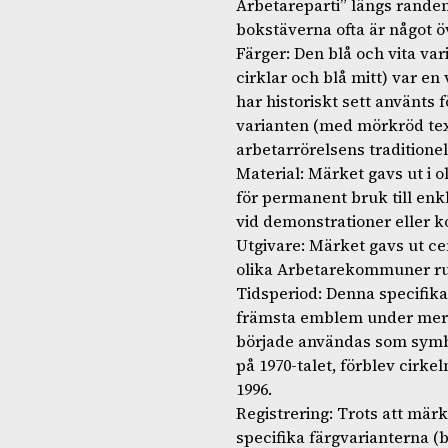
Arbetareparti” längs randen
bokstäverna ofta är något 
Färger: Den blå och vita va
cirklar och blå mitt) var e
har historiskt sett använts f
varianten (med mörkröd text
arbetarrörelsens traditionel
Material: Märket gavs ut i o
för permanent bruk till enk
vid demonstrationer eller k
Utgivare: Märket gavs ut ce
olika Arbetarekommuner run
Tidsperiod: Denna specifika
främsta emblem under merp
började användas som symbo
på 1970-talet, förblev cirke
1996.
Registrering: Trots att mär
specifika färgvarianterna (