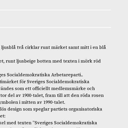
ljusblå två cirklar runt märket samt mitt i en blå
.
et, runt ljusbeige botten med texten i mörk röd
iges Socialdemokratiska Arbetareparti..
timärket för Sveriges Socialdemokratiska
nvändes som ett officiellt medlemsmärke och
or del av 1900-talet, fram till att den röda rosen
mbolen i mitten av 1990-talet.
dlös design som speglar partiets organisatoriska
et:
rkel med texten ”Sveriges Socialdemokratiska