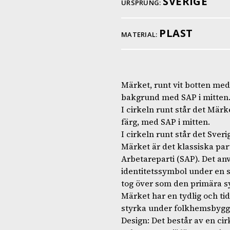
SVERIGE
URSPRUNG:
PLAST
MATERIAL:
Märket, runt vit botten med 
bakgrund med SAP i mitten
I cirkeln runt står det Märk
färg, med SAP i mitten.
I cirkeln runt står det Sver
Märket är det klassiska par
Arbetareparti (SAP). Det a
identitetssymbol under en st
tog över som den primära sy
Märket har en tydlig och ti
styrka under folkhemsbygg
Design: Det består av en ci