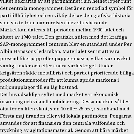
vilket bekräftas av att partinamnet i sin helhet löper runt
det centrala monogrammet. Det är en renodlad symbol för
partitillhörighet och en viktig del av den grafiska historia
som växte fram när rörelsen blev statsbärande.
Märket kan dateras till perioden mellan 1930-talet och
slutet av 1940-talet. Den grafiska stilen med det kraftiga
SAP-monogrammet i centrum blev en standard under Per
Albin Hanssons ledarskap. Materialet ser ut att vara
pressad fiberpapp eller pappersmassa, vilket var mycket
vanligt under och efter andra världskriget. Under
krigsåren rådde metallbrist och partiet prioriterade billiga
produktionsmetoder för att kunna sprida märkena i
miljonupplagor till en låg kostnad.
Det huvudsakliga syftet med märket var ekonomisk
insamling och visuell mobilisering. Dessa märken såldes
ofta för en liten slant, som 10 eller 25 öre, i samband med
Första maj-firanden eller vid lokala partimöten. Pengarna
användes för att finansiera den centrala valfonden och
tryckning av agitationsmaterial. Genom att bära märket