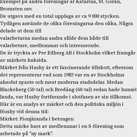
Exempel på andra föreningar är Katarina, St. Göran,
Bromsten osv.
De utgavs med en total upplaga av ca 9 000 stycken.
Tydligen använde de olika föreningarna den olika. Några
delade ut dem till
valarbetarna medan andra sålde dem både till
valarbetare, medlemmar och intresserade.
De är tryckta av Per Edberg AB i Stockholm vilket framgår
av märkets baksida.
Märket från Husby är ett fascinerande tillskott, eftersom
det representerar vad som 1982 var en av Stockholms
absolut nyaste och mest moderna stadsdelar. Medan
Blackeberg (50-tal) och Bredäng (60-tal) redan hade hunnit
landa, var Husby fortfarande i slutfasen av sin tillkomst.
Här är en analys av märket och den politiska miljön i
Husby vid denna tid:
Märket: Pionjäranda i betongen
Detta märke bars av medlemmar i en S-förening som
arbetade på "ny mark".