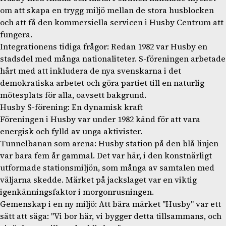
om att skapa en trygg miljö mellan de stora husblocken
och att få den kommersiella servicen i Husby Centrum att
fungera.
Integrationens tidiga frågor: Redan 1982 var Husby en
stadsdel med många nationaliteter. S-föreningen arbetade
hårt med att inkludera de nya svenskarna i det
demokratiska arbetet och göra partiet till en naturlig
mötesplats för alla, oavsett bakgrund.
Husby S-förening: En dynamisk kraft
Föreningen i Husby var under 1982 känd för att vara
energisk och fylld av unga aktivister.
Tunnelbanan som arena: Husby station på den blå linjen
var bara fem år gammal. Det var här, i den konstnärligt
utformade stationsmiljön, som många av samtalen med
väljarna skedde. Märket på jackslaget var en viktig
igenkänningsfaktor i morgonrusningen.
Gemenskap i en ny miljö: Att bära märket "Husby" var ett
sätt att säga: "Vi bor här, vi bygger detta tillsammans, och