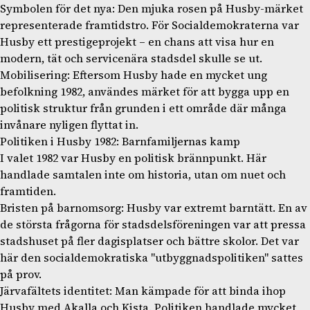
Symbolen för det nya: Den mjuka rosen på Husby-märket
representerade framtidstro. För Socialdemokraterna var
Husby ett prestigeprojekt – en chans att visa hur en
modern, tät och servicenära stadsdel skulle se ut.
Mobilisering: Eftersom Husby hade en mycket ung
befolkning 1982, användes märket för att bygga upp en
politisk struktur från grunden i ett område där många
invånare nyligen flyttat in.
Politiken i Husby 1982: Barnfamiljernas kamp
I valet 1982 var Husby en politisk brännpunkt. Här
handlade samtalen inte om historia, utan om nuet och
framtiden.
Bristen på barnomsorg: Husby var extremt barntätt. En av
de största frågorna för stadsdelsföreningen var att pressa
stadshuset på fler dagisplatser och bättre skolor. Det var
här den socialdemokratiska "utbyggnadspolitiken" sattes
på prov.
Järvafältets identitet: Man kämpade för att binda ihop
Husby med Akalla och Kista. Politiken handlade mycket