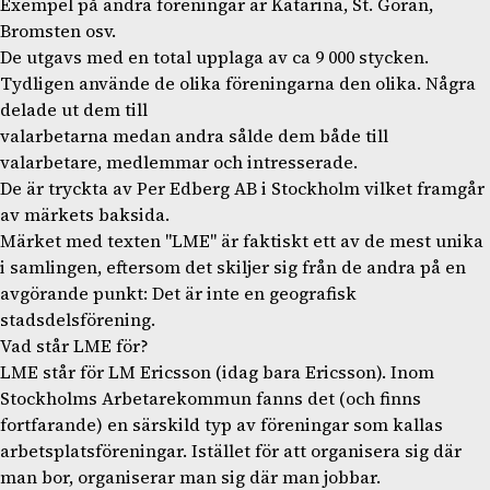
Exempel på andra föreningar är Katarina, St. Göran,
Bromsten osv.
De utgavs med en total upplaga av ca 9 000 stycken.
Tydligen använde de olika föreningarna den olika. Några
delade ut dem till
valarbetarna medan andra sålde dem både till
valarbetare, medlemmar och intresserade.
De är tryckta av Per Edberg AB i Stockholm vilket framgår
av märkets baksida.
Märket med texten "LME" är faktiskt ett av de mest unika
i samlingen, eftersom det skiljer sig från de andra på en
avgörande punkt: Det är inte en geografisk
stadsdelsförening.
Vad står LME för?
LME står för LM Ericsson (idag bara Ericsson). Inom
Stockholms Arbetarekommun fanns det (och finns
fortfarande) en särskild typ av föreningar som kallas
arbetsplatsföreningar. Istället för att organisera sig där
man bor, organiserar man sig där man jobbar.