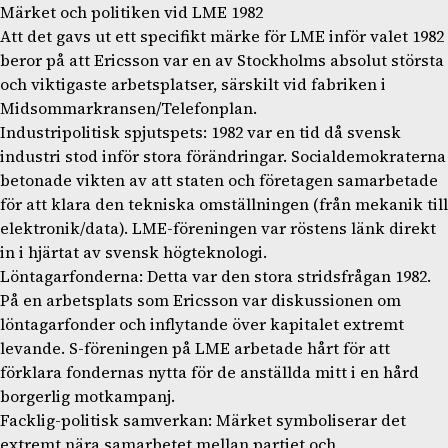
Märket och politiken vid LME 1982
Att det gavs ut ett specifikt märke för LME inför valet 1982
beror på att Ericsson var en av Stockholms absolut största
och viktigaste arbetsplatser, särskilt vid fabriken i
Midsommarkransen/Telefonplan.
Industripolitisk spjutspets: 1982 var en tid då svensk
industri stod inför stora förändringar. Socialdemokraterna
betonade vikten av att staten och företagen samarbetade
för att klara den tekniska omställningen (från mekanik till
elektronik/data). LME-föreningen var röstens länk direkt
in i hjärtat av svensk högteknologi.
Löntagarfonderna: Detta var den stora stridsfrågan 1982.
På en arbetsplats som Ericsson var diskussionen om
löntagarfonder och inflytande över kapitalet extremt
levande. S-föreningen på LME arbetade hårt för att
förklara fondernas nytta för de anställda mitt i en hård
borgerlig motkampanj.
Facklig-politisk samverkan: Märket symboliserar det
extremt nära samarbetet mellan partiet och