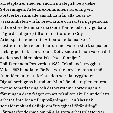
arbetsplatser med en enorm strategisk betydelse.
S-föreningen: Arbetarekommunens förening vid
Postverket samlade anställda från alla delar av
verksamheten – från brevbärare och sorteringspersonal
vid de stora terminalerna (som Tomteboda, invigd bara
några år tidigare) till administratörer i City.
Arbetsplatsdemokrati: Att bära detta märke på
postterminalen eller i fikarummet var en stark signal om
facklig-politisk samverkan. Det visade att man var en del
av den socialdemokratiska "postfamiljen".
Politiken inom Postverket 1982: Teknik och trygghet
Valet 1982 handlade för Postverket mycket om att möta
framtiden utan att förlora den sociala tryggheten.
Digitaliseringens barndom: Man började implementera
mer automatisering och datorsystem i sorteringen. S-
föreningen drev frågor om att tekniken skulle underlätta
arbetet, inte leda till uppsägningar – en klassisk
socialdemokratisk linje om "trygghet i förändring".
Löntagarfonderna: Som på alla stora arbetsplatser var