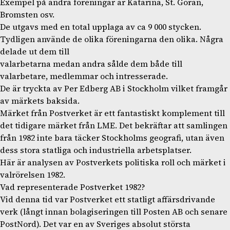
Exempel på andra föreningar är Katarina, St. Göran,
Bromsten osv.
De utgavs med en total upplaga av ca 9 000 stycken.
Tydligen använde de olika föreningarna den olika. Några
delade ut dem till
valarbetarna medan andra sålde dem både till
valarbetare, medlemmar och intresserade.
De är tryckta av Per Edberg AB i Stockholm vilket framgår
av märkets baksida.
Märket från Postverket är ett fantastiskt komplement till
det tidigare märket från LME. Det bekräftar att samlingen
från 1982 inte bara täcker Stockholms geografi, utan även
dess stora statliga och industriella arbetsplatser.
Här är analysen av Postverkets politiska roll och märket i
valrörelsen 1982.
Vad representerade Postverket 1982?
Vid denna tid var Postverket ett statligt affärsdrivande
verk (långt innan bolagiseringen till Posten AB och senare
PostNord). Det var en av Sveriges absolut största