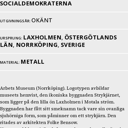
SOCIALDEMOKRATERNA
OKÄNT
UTGIVNINGSÅR:
LAXHOLMEN
,
ÖSTERGÖTLANDS
URSPRUNG:
LÄN
,
NORRKÖPING
,
SVERIGE
METALL
MATERIAL:
Arbets Museum (Norrköping). Logotypen avbildar
museets hemvist, den ikoniska byggnaden Strykjärnet,
som ligger på den lilla ön Laxholmen i Motala ström.
Byggnaden har fått sitt smeknamn tack vare sin ovanliga
sjuhörniga form, som påminner om ett strykjärn. Den
ritades av arkitekten Folke Bensow.