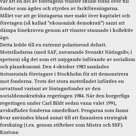
var att en del av företagens vinster skulle föras över till
fonder som ägdes och styrdes av fackföreningarna.
Målet var att ge löntagarna mer makt över kapitalet och
företagen (så kallad "ekonomisk demokrati") samt att
dämpa lönekraven genom att vinster stannade i kollektiv
ägo.
Detta ledde till en extremt polariserad debatt.
Motståndarna (med SAF, nuvarande Svenskt Näringsliv, i
spetsen) såg det som ett smygande införande av socialism
och planekonomi. Den 4 oktober 1983 samlades
tiotusentals företagare i Stockholm för att demonstrera
mot fonderna. Trots det stora motståndet infördes en
urvattnad variant av löntagarfonder av den
socialdemokratiska regeringen 1984. När den borgerliga
regeringen under Carl Bildt sedan vann valet 1991,
avskaffades fonderna omedelbart. Pengarna som fanns
kvar användes bland annat till att finansiera strategisk
forskning (t.ex. genom stiftelser som Mistra och SSF).
Kuriosa: