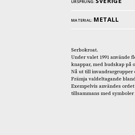
SVERIGE
URSPRUNG:
METALL
MATERIAL:
Serbokroat.
Under valet 1991 använde fl
knappar, med budskap på oli
Nå ut till invandrargrupper 
Främja valdeltagande blan
Exempelvis användes ordet "G
tillsammans med symboler s