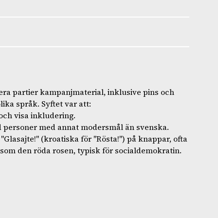
era partier kampanjmaterial, inklusive pins och
ka språk. Syftet var att:
och visa inkludering.
d personer med annat modersmål än svenska.
lasajte!" (kroatiska för "Rösta!") på knappar, ofta
om den röda rosen, typisk för socialdemokratin.