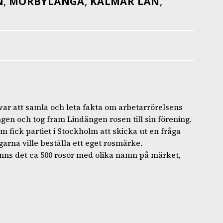
N
,
MÖRBYLÅNGA
,
KALMAR LÄN
,
 var att samla och leta fakta om arbetarrörelsens
en och tog fram Lindängen rosen till sin förening.
 fick partiet i Stockholm att skicka ut en fråga
arna ville beställa ett eget rosmärke.
nns det ca 500 rosor med olika namn på märket,