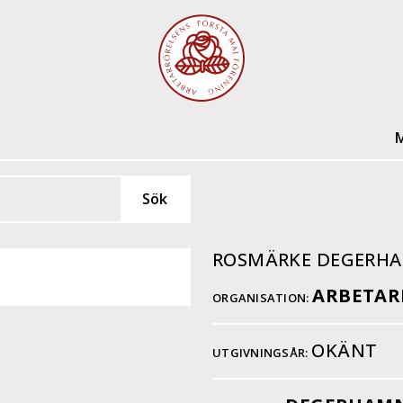
M
ROSMÄRKE DEGERH
ARBETAR
ORGANISATION:
OKÄNT
UTGIVNINGSÅR: