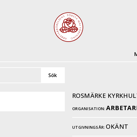
M
ROSMÄRKE KYRKHUL
ARBETAR
ORGANISATION:
OKÄNT
UTGIVNINGSÅR: