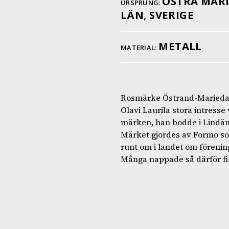
ÖSTRA MAR
URSPRUNG:
LÄN
,
SVERIGE
METALL
MATERIAL:
Rosmärke Östrand-Marieda
Olavi Laurila stora intresse
märken, han bodde i Lindäng
Märket gjordes av Formo som
runt om i landet om förening
Många nappade så därför fi