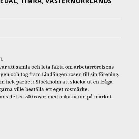
IEDAL
,
TIMRÅ
,
VÄSTERNORRLANDS
l.
 var att samla och leta fakta om arbetarrörelsens
en och tog fram Lindängen rosen till sin förening.
 fick partiet i Stockholm att skicka ut en fråga
arna ville beställa ett eget rosmärke.
nns det ca 500 rosor med olika namn på märket,