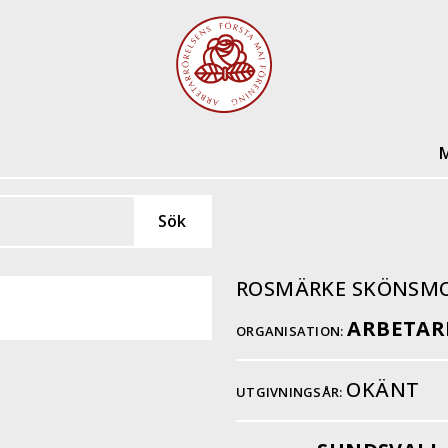
M
ROSMÄRKE SKÖNSM
ARBETAR
ORGANISATION:
OKÄNT
UTGIVNINGSÅR: