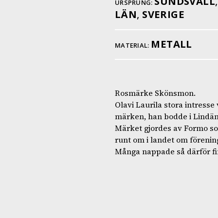
SUNDSVALL
URSPRUNG:
LÄN
,
SVERIGE
METALL
MATERIAL:
Rosmärke Skönsmon.
Olavi Laurila stora intresse
märken, han bodde i Lindäng
Märket gjordes av Formo som
runt om i landet om förening
Många nappade så därför fi