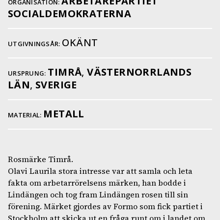
ARBETAREPARTIET
ORGANISATION:
SOCIALDEMOKRATERNA
OKÄNT
UTGIVNINGSÅR:
TIMRÅ
,
VÄSTERNORRLANDS
URSPRUNG:
LÄN
,
SVERIGE
METALL
MATERIAL:
Rosmärke Timrå.
Olavi Laurila stora intresse var att samla och leta
fakta om arbetarrörelsens märken, han bodde i
Lindängen och tog fram Lindängen rosen till sin
förening. Märket gjordes av Formo som fick partiet i
Stockholm att skicka ut en fråga runt om i landet om