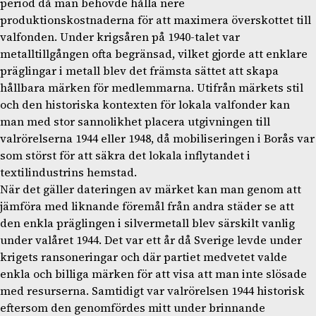
period då man behövde hålla nere
produktionskostnaderna för att maximera överskottet till
valfonden. Under krigsåren på 1940-talet var
metalltillgången ofta begränsad, vilket gjorde att enklare
präglingar i metall blev det främsta sättet att skapa
hållbara märken för medlemmarna. Utifrån märkets stil
och den historiska kontexten för lokala valfonder kan
man med stor sannolikhet placera utgivningen till
valrörelserna 1944 eller 1948, då mobiliseringen i Borås var
som störst för att säkra det lokala inflytandet i
textilindustrins hemstad.
När det gäller dateringen av märket kan man genom att
jämföra med liknande föremål från andra städer se att
den enkla präglingen i silvermetall blev särskilt vanlig
under valåret 1944. Det var ett år då Sverige levde under
krigets ransoneringar och där partiet medvetet valde
enkla och billiga märken för att visa att man inte slösade
med resurserna. Samtidigt var valrörelsen 1944 historisk
eftersom den genomfördes mitt under brinnande