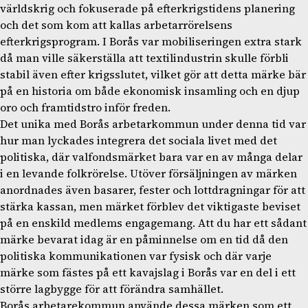
världskrig och fokuserade på efterkrigstidens planering
och det som kom att kallas arbetarrörelsens
efterkrigsprogram. I Borås var mobiliseringen extra stark
då man ville säkerställa att textilindustrin skulle förbli
stabil även efter krigsslutet, vilket gör att detta märke bär
på en historia om både ekonomisk insamling och en djup
oro och framtidstro inför freden.
Det unika med Borås arbetarkommun under denna tid var
hur man lyckades integrera det sociala livet med det
politiska, där valfondsmärket bara var en av många delar
i en levande folkrörelse. Utöver försäljningen av märken
anordnades även basarer, fester och lottdragningar för att
stärka kassan, men märket förblev det viktigaste beviset
på en enskild medlems engagemang. Att du har ett sådant
märke bevarat idag är en påminnelse om en tid då den
politiska kommunikationen var fysisk och där varje
märke som fästes på ett kavajslag i Borås var en del i ett
större lagbygge för att förändra samhället.
Borås arbetarekommun använde dessa märken som ett