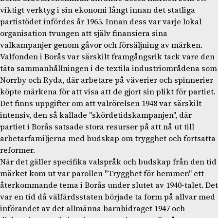
viktigt verktyg i sin ekonomi långt innan det statliga
partistödet infördes år 1965. Innan dess var varje lokal
organisation tvungen att själv finansiera sina
valkampanjer genom gåvor och försäljning av märken.
Valfonden i Borås var särskilt framgångsrik tack vare den
täta sammanhållningen i de textila industriområdena som
Norrby och Ryda, där arbetare på väverier och spinnerier
köpte märkena för att visa att de gjort sin plikt för partiet.
Det finns uppgifter om att valrörelsen 1948 var särskilt
intensiv, den så kallade "skördetidskampanjen", där
partiet i Borås satsade stora resurser på att nå ut till
arbetarfamiljerna med budskap om trygghet och fortsatta
reformer.
När det gäller specifika valspråk och budskap från den tid
märket kom ut var parollen "Trygghet för hemmen" ett
återkommande tema i Borås under slutet av 1940-talet. Det
var en tid då välfärdsstaten började ta form på allvar med
införandet av det allmänna barnbidraget 1947 och