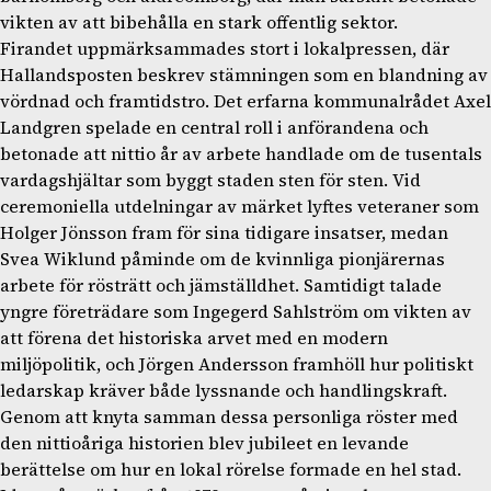
vikten av att bibehålla en stark offentlig sektor.
Firandet uppmärksammades stort i lokalpressen, där
Hallandsposten beskrev stämningen som en blandning av
vördnad och framtidstro. Det erfarna kommunalrådet Axel
Landgren spelade en central roll i anförandena och
betonade att nittio år av arbete handlade om de tusentals
vardagshjältar som byggt staden sten för sten. Vid
ceremoniella utdelningar av märket lyftes veteraner som
Holger Jönsson fram för sina tidigare insatser, medan
Svea Wiklund påminde om de kvinnliga pionjärernas
arbete för rösträtt och jämställdhet. Samtidigt talade
yngre företrädare som Ingegerd Sahlström om vikten av
att förena det historiska arvet med en modern
miljöpolitik, och Jörgen Andersson framhöll hur politiskt
ledarskap kräver både lyssnande och handlingskraft.
Genom att knyta samman dessa personliga röster med
den nittioåriga historien blev jubileet en levande
berättelse om hur en lokal rörelse formade en hel stad.