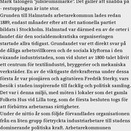
Märk talongen "jubileumsmärke". Det gäller att snabba på
- restupplagan är inte stor.
Grunden till Halmstads arbetarekommun lades redan
1889, endast månader efter att det nationella partiet
bildats i Stockholm. Halmstad var därmed en av de orter i
landet där den socialdemokratiska organiseringen
startade allra tidigast. Grundandet var ett direkt svar på
de dåliga arbetsvillkoren och de sociala klyftorna i den
växande industristaden, som vid slutet av 1800-talet blivit
ett centrum för textilindustri, bryggerier och mekaniska
verkstäder. En av de viktigaste drivkrafterna under dessa
första år var pionjären och agitatören Fredrik Sterky, vars
besök i staden inspirerade till facklig och politisk samling.
Det var i denna miljö, med möten i lokaler som det gamla
Folkets Hus vid Lilla torg, som de första besluten togs för
att förbättra arbetarnas rättigheter.
Under de nittio år som följde förvandlades organisationen
från en liten grupp förtryckta industriarbetare till stadens
dominerande politiska kraft. Arbetarekommunen