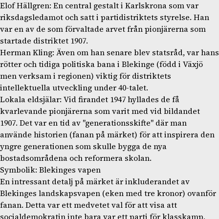
Elof Hällgren: En central gestalt i Karlskrona som var
riksdagsledamot och satt i partidistriktets styrelse. Han
var en av de som förvaltade arvet från pionjärerna som
startade distriktet 1907.
Herman Kling: Även om han senare blev statsråd, var hans
rötter och tidiga politiska bana i Blekinge (född i Växjö
men verksam i regionen) viktig för distriktets
intellektuella utveckling under 40-talet.
Lokala eldsjälar: Vid firandet 1947 hyllades de få
kvarlevande pionjärerna som varit med vid bildandet
1907. Det var en tid av "generationsskifte" där man
använde historien (fanan på märket) för att inspirera den
yngre generationen som skulle bygga de nya
bostadsområdena och reformera skolan.
Symbolik: Blekinges vapen
En intressant detalj på märket är inkluderandet av
Blekinges landskapsvapen (eken med tre kronor) ovanför
fanan. Detta var ett medvetet val för att visa att
socialdemokratin inte bara var ett parti för klasskamp,