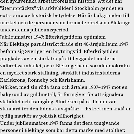
den sydsvenska arbetarrörelsens historia. Att det har
"återupptäckts" via arkivbilder i Stockholm ger det en
extra aura av historisk betydelse. Här är bakgrunden till
märket och de personer som formade rörelsen i Blekinge
under denna jubileumsperiod.
Jubileumsåret 1947: Efterkrigstidens optimism
När Blekinge partidistrikt firade sitt 40-årsjubileum 1947
befann sig Sverige i en brytningstid. Efterkrigstiden
präglades av en stark tro på att bygga det moderna
välfärdssamhället, och i Blekinge hade socialdemokratin
en mycket stark ställning, särskilt i industristäderna
Karlskrona, Ronneby och Karlshamn.
Märket, med sin röda fana och årtalen 1907–1947 mot en
bakgrund av guldmetall, är formgivet för att signalera
stabilitet och framgång. Storleken på ca 15 mm var
standard för den tidens kavajnålar – diskret men ändå en
tydlig markör av politisk tillhörighet.
Under jubileumsåret 1947 fanns det flera tongivande
personer i Blekinge som bar detta märke med stolthet: