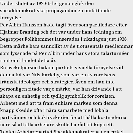
Under slutet av 1920-talet genomgick den
socialdemokratiska propagandan en omfattande
förnyelse.
Per Albin Hansson hade tagit över som partiledare efter
Hjalmar Branting och det var under hans ledning som
begreppet Folkhemmet lanserades i riksdagen just 1928.
Detta märke bars sannolikt av de tiotusentals medlemmar
som lyssnade på Per Albin under hans stora talarturnéer
runt om i landet detta år.
En nyckelperson bakom partiets visuella förnyelse vid
denna tid var Nils Karleby, som var en av rörelsens
främsta ideologer och strategier. Även om han inte
personligen ritade varje märke, var han drivande i att
skapa en enhetlig och tydlig symbolik för rörelsen.
Arbetet med att ta fram enklare märken som denna
knapp skedde ofta i nära samarbete med lokala
partivänner och boktryckerier för att hålla kostnaderna
nere så att alla arbetare skulle ha råd att köpa ett.
Texten Arbetarepartiet Socialdemokraterna i en cirkel