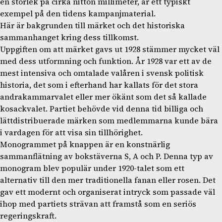
en storlek på cirka nitton millimeter, är ett typiskt
exempel på den tidens kampanjmaterial.
Här är bakgrunden till märket och det historiska
sammanhanget kring dess tillkomst.
Uppgiften om att märket gavs ut 1928 stämmer mycket väl
med dess utformning och funktion. År 1928 var ett av de
mest intensiva och omtalade valåren i svensk politisk
historia, det som i efterhand har kallats för det stora
andrakammarvalet eller mer ökänt som det så kallade
kosackvalet. Partiet behövde vid denna tid billiga och
lättdistribuerade märken som medlemmarna kunde bära
i vardagen för att visa sin tillhörighet.
Monogrammet på knappen är en konstnärlig
sammanflätning av bokstäverna S, A och P. Denna typ av
monogram blev populär under 1920-talet som ett
alternativ till den mer traditionella fanan eller rosen. Det
gav ett modernt och organiserat intryck som passade väl
ihop med partiets strävan att framstå som en seriös
regeringskraft.