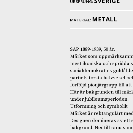
SVERIGE
URSPRUNG:
METALL
MATERIAL:
SAP 1889-1939, 50 år.
Märket som uppmärksammar 
mest ikoniska och spridda 
socialdemokratins guldålder.
partiets första halvsekel oc
förföljd pionjärgrupp till at
Här är bakgrunden till mär
under jubileumsperioden.
Utformning och symbolik
Märket är rektangulärt med 
Designen domineras av ett 
bakgrund. Nedtill ramas mo