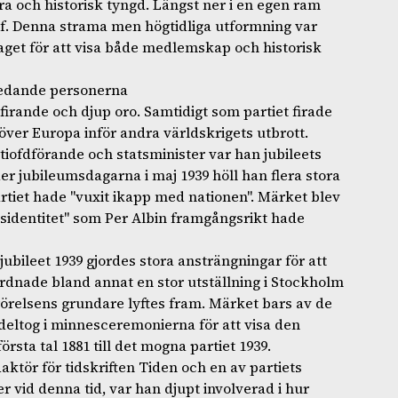
ra och historisk tyngd. Längst ner i en egen ram
lief. Denna strama men högtidliga utformning var
aget för att visa både medlemskap och historisk
ledande personerna
 firande och djup oro. Samtidigt som partiet firade
ver Europa inför andra världskrigets utbrott.
iofdförande och statsminister var han jubileets
r jubileumsdagarna i maj 1939 höll han flera stora
rtiet hade "vuxit ikapp med nationen". Märket blev
sidentitet" som Per Albin framgångsrikt hade
jubileet 1939 gjordes stora ansträngningar för att
rdnade bland annat en stor utställning i Stockholm
örelsens grundare lyftes fram. Märket bars av de
ltog i minnesceremonierna för att visa den
rsta tal 1881 till det mogna partiet 1939.
ktör för tidskriften Tiden och en av partiets
 vid denna tid, var han djupt involverad i hur