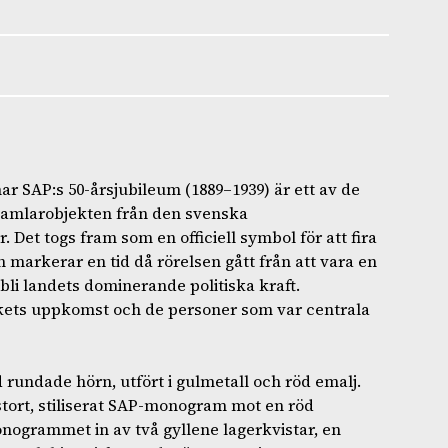
SAP:s 50-årsjubileum (1889–1939) är ett av de
samlarobjekten från den svenska
 Det togs fram som en officiell symbol för att fira
h markerar en tid då rörelsen gått från att vara en
t bli landets dominerande politiska kraft.
kets uppkomst och de personer som var centrala
rundade hörn, utfört i gulmetall och röd emalj.
stort, stiliserat SAP-monogram mot en röd
nogrammet in av två gyllene lagerkvistar, en