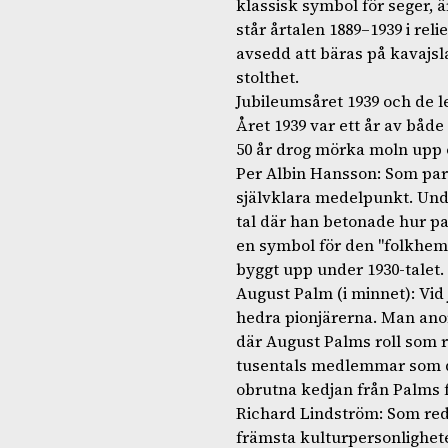
klassisk symbol för seger, ä
står årtalen 1889–1939 i re
avsedd att bäras på kavajsl
stolthet.
Jubileumsåret 1939 och de 
Året 1939 var ett år av både
50 år drog mörka moln upp ö
Per Albin Hansson: Som part
självklara medelpunkt. Unde
tal där han betonade hur pa
en symbol för den "folkhem
byggt upp under 1930-talet.
August Palm (i minnet): Vid 
hedra pionjärerna. Man ano
där August Palms roll som r
tusentals medlemmar som de
obrutna kedjan från Palms fö
Richard Lindström: Som reda
främsta kulturpersonligheter