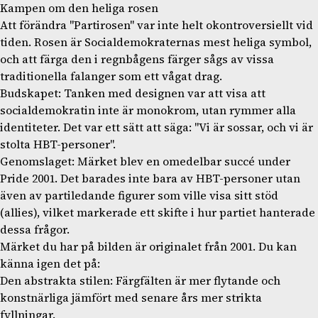
Kampen om den heliga rosen
Att förändra "Partirosen" var inte helt okontroversiellt vid
tiden. Rosen är Socialdemokraternas mest heliga symbol,
och att färga den i regnbågens färger sågs av vissa
traditionella falanger som ett vågat drag.
Budskapet: Tanken med designen var att visa att
socialdemokratin inte är monokrom, utan rymmer alla
identiteter. Det var ett sätt att säga: "Vi är sossar, och vi är
stolta HBT-personer".
Genomslaget: Märket blev en omedelbar succé under
Pride 2001. Det barades inte bara av HBT-personer utan
även av partiledande figurer som ville visa sitt stöd
(allies), vilket markerade ett skifte i hur partiet hanterade
dessa frågor.
Märket du har på bilden är originalet från 2001. Du kan
känna igen det på:
Den abstrakta stilen: Färgfälten är mer flytande och
konstnärliga jämfört med senare års mer strikta
fyllningar.