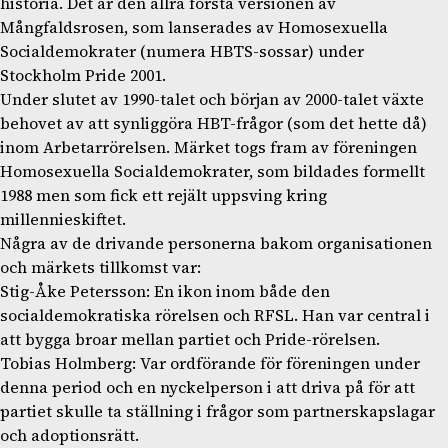
historia. Det är den allra första versionen av
Mångfaldsrosen, som lanserades av Homosexuella
Socialdemokrater (numera HBTS-sossar) under
Stockholm Pride 2001.
Under slutet av 1990-talet och början av 2000-talet växte
behovet av att synliggöra HBT-frågor (som det hette då)
inom Arbetarrörelsen. Märket togs fram av föreningen
Homosexuella Socialdemokrater, som bildades formellt
1988 men som fick ett rejält uppsving kring
millennieskiftet.
Några av de drivande personerna bakom organisationen
och märkets tillkomst var:
Stig-Åke Petersson: En ikon inom både den
socialdemokratiska rörelsen och RFSL. Han var central i
att bygga broar mellan partiet och Pride-rörelsen.
Tobias Holmberg: Var ordförande för föreningen under
denna period och en nyckelperson i att driva på för att
partiet skulle ta ställning i frågor som partnerskapslagar
och adoptionsrätt.