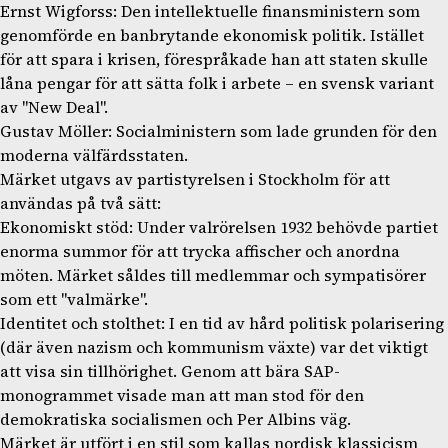
Ernst Wigforss: Den intellektuelle finansministern som
genomförde en banbrytande ekonomisk politik. Istället
för att spara i krisen, förespråkade han att staten skulle
låna pengar för att sätta folk i arbete – en svensk variant
av "New Deal".
Gustav Möller: Socialministern som lade grunden för den
moderna välfärdsstaten.
Märket utgavs av partistyrelsen i Stockholm för att
användas på två sätt:
Ekonomiskt stöd: Under valrörelsen 1932 behövde partiet
enorma summor för att trycka affischer och anordna
möten. Märket såldes till medlemmar och sympatisörer
som ett "valmärke".
Identitet och stolthet: I en tid av hård politisk polarisering
(där även nazism och kommunism växte) var det viktigt
att visa sin tillhörighet. Genom att bära SAP-
monogrammet visade man att man stod för den
demokratiska socialismen och Per Albins väg.
Märket är utfört i en stil som kallas nordisk klassicism