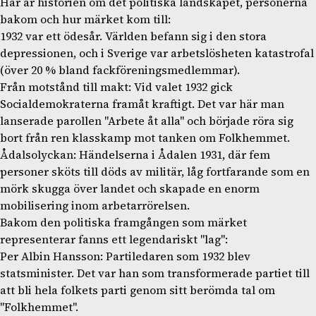
Här är historien om det politiska landskapet, personerna
bakom och hur märket kom till:
1932 var ett ödesår. Världen befann sig i den stora
depressionen, och i Sverige var arbetslösheten katastrofal
(över 20 % bland fackföreningsmedlemmar).
Från motstånd till makt: Vid valet 1932 gick
Socialdemokraterna framåt kraftigt. Det var här man
lanserade parollen "Arbete åt alla" och började röra sig
bort från ren klasskamp mot tanken om Folkhemmet.
Ådalsolyckan: Händelserna i Ådalen 1931, där fem
personer sköts till döds av militär, låg fortfarande som en
mörk skugga över landet och skapade en enorm
mobilisering inom arbetarrörelsen.
Bakom den politiska framgången som märket
representerar fanns ett legendariskt "lag":
Per Albin Hansson: Partiledaren som 1932 blev
statsminister. Det var han som transformerade partiet till
att bli hela folkets parti genom sitt berömda tal om
"Folkhemmet".