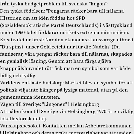
från tyska budgetproblem till svenska "lingon":
Den tyska födelsen: "Pengarna räcker bara till nålarna"
Historien om att idén föddes hos SPD
(Sozialdemokratische Partei Deutschlands) i Västtyskland
under 1960-talet förklarar märkets extrema minimalism.
Kreativitet ur brist: När den ekonomiskt ansvarige utbrast
"Du spinst, unser Geld reicht nur für die Nadeln" (Du
fantiserar, våra pengar räcker bara till nålarna), skapades
en genialisk lösning. Genom att bara färga själva
knappnålshuvudet rött fick man en symbol som var både
billig och tydlig.
Världens enklaste budskap: Märket blev en symbol för att
politisk vilja inte hänger på lyxiga material, utan på den
gemensamma identiteten.
Vägen till Sverige: "Lingonen" i Helsingborg
Att nålen kom till Sverige via Helsingborg 1970 är en viktig
lokalhistorisk detalj.
Vänskapsbesöket: Kontakten mellan Arbetarekommunen
i Helsingborg och deras tyska motsvarighet var tät under