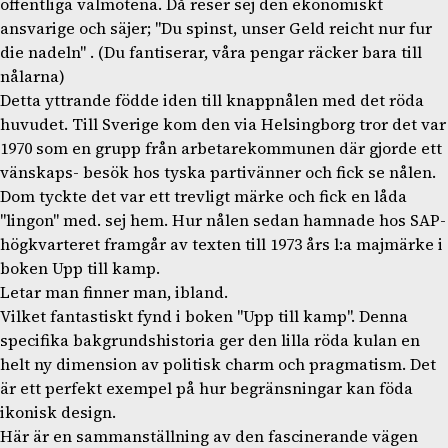
offentliga valmötena. Då reser sej den ekonomiskt
ansvarige och säjer; "Du spinst, unser Geld reicht nur fur
die nadeln" . (Du fantiserar, våra pengar räcker bara till
nålarna)
Detta yttrande födde iden till knappnålen med det röda
huvudet. Till Sverige kom den via Helsingborg tror det var
1970 som en grupp från arbetarekommunen där gjorde ett
vänskaps- besök hos tyska partivänner och fick se nålen.
Dom tyckte det var ett trevligt märke och fick en låda
"lingon" med. sej hem. Hur nålen sedan hamnade hos SAP-
högkvarteret framgår av texten till 1973 års l:a majmärke i
boken Upp till kamp.
Letar man finner man, ibland.
Vilket fantastiskt fynd i boken "Upp till kamp". Denna
specifika bakgrundshistoria ger den lilla röda kulan en
helt ny dimension av politisk charm och pragmatism. Det
är ett perfekt exempel på hur begränsningar kan föda
ikonisk design.
Här är en sammanställning av den fascinerande vägen