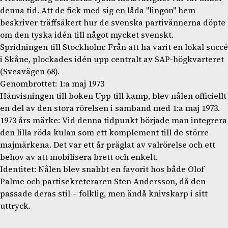
denna tid. Att de fick med sig en låda "lingon" hem
beskriver träffsäkert hur de svenska partivännerna döpte
om den tyska idén till något mycket svenskt.
Spridningen till Stockholm: Från att ha varit en lokal succé
i Skåne, plockades idén upp centralt av SAP-högkvarteret
(Sveavägen 68).
Genombrottet: 1:a maj 1973
Hänvisningen till boken Upp till kamp, blev nålen officiellt
en del av den stora rörelsen i samband med 1:a maj 1973.
1973 års märke: Vid denna tidpunkt började man integrera
den lilla röda kulan som ett komplement till de större
majmärkena. Det var ett år präglat av valrörelse och ett
behov av att mobilisera brett och enkelt.
Identitet: Nålen blev snabbt en favorit hos både Olof
Palme och partisekreteraren Sten Andersson, då den
passade deras stil – folklig, men ändå knivskarp i sitt
uttryck.