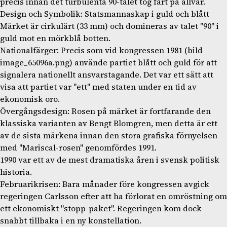
precis innan det turbulenta 90-talet tog fart på allvar.
Design och Symbolik: Statsmannaskap i guld och blått
Märket är cirkulärt (33 mm) och domineras av talet "90" i
guld mot en mörkblå botten.
Nationalfärger: Precis som vid kongressen 1981 (bild
image_65096a.png) använde partiet blått och guld för att
signalera nationellt ansvarstagande. Det var ett sätt att
visa att partiet var "ett" med staten under en tid av
ekonomisk oro.
Övergångsdesign: Rosen på märket är fortfarande den
klassiska varianten av Bengt Blomgren, men detta är ett
av de sista märkena innan den stora grafiska förnyelsen
med "Mariscal-rosen" genomfördes 1991.
1990 var ett av de mest dramatiska åren i svensk politisk
historia.
Februarikrisen: Bara månader före kongressen avgick
regeringen Carlsson efter att ha förlorat en omröstning om
ett ekonomiskt "stopp-paket". Regeringen kom dock
snabbt tillbaka i en ny konstellation.