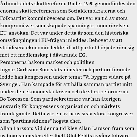
Århundradets skattereform: Under 1990 genomfördes den
enorma skattereformen som Socialdemokraterna och
Folkpartiet kommit överens om. Det var en tid av stora
kompromisser som skapade spänningar inom rörelsen.
EU-ansökan: Det var under detta år som den historiska
omsvängningen i EU-frågan inleddes. Behovet av att
stabilisera ekonomin ledde till att partiet började röra sig
mot ett medlemskap i dåvarande EG.
Personerna bakom märket och politiken
Ingvar Carlsson: Som statsminister och partiordförande
ledde han kongressen under temat "Vi bygger vidare på
Sverige". Han kämpade för att hålla samman partiet mitt
under den ekonomiska krisen och de stora reformerna.
Bo Toresson: Som partisekreterare var han återigen
ansvarig för kongressens organisation och märkets
framtagande. Detta var en av hans sista stora kongresser
som "partimaskinens" högsta chef.
Allan Larsson: Vid denna tid klev Allan Larsson fram som
ny finansminister efter Kjell-Olof Feldts avgång tidigare