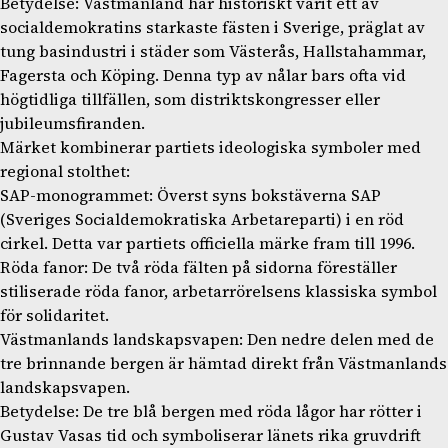
Betydelse: Västmanland har historiskt varit ett av
socialdemokratins starkaste fästen i Sverige, präglat av
tung basindustri i städer som Västerås, Hallstahammar,
Fagersta och Köping. Denna typ av nålar bars ofta vid
högtidliga tillfällen, som distriktskongresser eller
jubileumsfiranden.
Märket kombinerar partiets ideologiska symboler med
regional stolthet:
SAP-monogrammet: Överst syns bokstäverna SAP
(Sveriges Socialdemokratiska Arbetareparti) i en röd
cirkel. Detta var partiets officiella märke fram till 1996.
Röda fanor: De två röda fälten på sidorna föreställer
stiliserade röda fanor, arbetarrörelsens klassiska symbol
för solidaritet.
Västmanlands landskapsvapen: Den nedre delen med de
tre brinnande bergen är hämtad direkt från Västmanlands
landskapsvapen.
Betydelse: De tre blå bergen med röda lågor har rötter i
Gustav Vasas tid och symboliserar länets rika gruvdrift