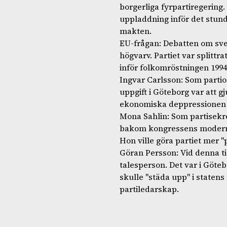
borgerliga fyrpartiregerin
uppladdning inför det stunda
makten.
EU-frågan: Debatten om sv
högvarv. Partiet var splittr
inför folkomröstningen 1994
Ingvar Carlsson: Som parti
uppgift i Göteborg var att
ekonomiska deppressionen 
Mona Sahlin: Som partisekr
bakom kongressens moderna 
Hon ville göra partiet mer "p
Göran Persson: Vid denna ti
talesperson. Det var i Göte
skulle "städa upp" i statens
partiledarskap.