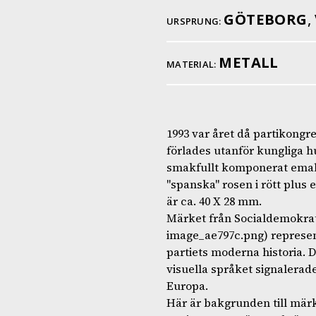
GÖTEBORG
,
URSPRUNG:
METALL
MATERIAL:
1993 var året då partikong
förlades utanför kungliga
smakfullt komponerat emaljm
"spanska" rosen i rött plus 
är ca. 40 X 28 mm.
Märket från Socialdemokrat
image_ae797c.png) represente
partiets moderna historia. D
visuella språket signalerad
Europa.
Här är bakgrunden till märke