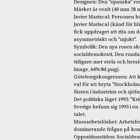
Designen: Den "spanska" ro
Märket är ovalt (40 mm 28 
Javier Mariscal: Personen 
Javier Mariscal (känd för b
fick uppdraget att rita om d
asymmetriskt och "mjukt".
Symbolik: Den nya rosen sk
socialdemokrati. Den runda,
tidigare mer stela och hera
image_649c8d.png).
Göteborgskongressen: Att k
val för att bryta "Stockhol
fästen i industrins och sjöfa
Det politiska läget 1993: "Kr
Sverige befann sig 1993 i e
talet.
Massarbetslöshet: Arbetslös
dominerande frågan på kongr
Oppositionstiden: Socialdem