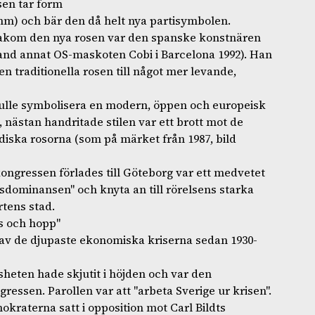
sen tar form
mm) och bär den då helt nya partisymbolen.
bakom den nya rosen var den spanske konstnären
land annat OS-maskoten Cobi i Barcelona 1992). Han
en traditionella rosen till något mer levande,
ulle symbolisera en modern, öppen och europeisk
 nästan handritade stilen var ett brott mot de
ldiska rosorna (som på märket från 1987, bild
ongressen förlades till Göteborg var ett medvetet
msdominansen" och knyta an till rörelsens starka
rtens stad.
is och hopp"
n av de djupaste ekonomiska kriserna sedan 1930-
heten hade skjutit i höjden och var den
essen. Parollen var att "arbeta Sverige ur krisen".
okraterna satt i opposition mot Carl Bildts