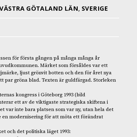
VÄSTRA GÖTALAND LÄN
,
SVERIGE
ressen för första gången på många många år
 huvudkommunen. Märket som försåldes var ett
ärke, ljust grönvit botten och den för året nya
ett par gröna blad. Texten är guldfärgad. Storleken
ernas kongress i Göteborg 1993 (bild
rar ett av de viktigaste strategiska skiftena i
et var inte bara platsen som var ny, utan hela det
e en modernisering för att möta ett förändrat
t och det politiska läget 1993: