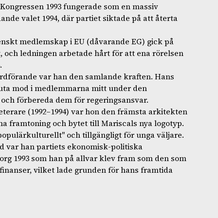
g. Kongressen 1993 fungerade som en massiv
nde valet 1994, där partiet siktade på att återta
enskt medlemskap i EU (dåvarande EG) gick på
at, och ledningen arbetade hårt för att ena rörelsen
.
ordförande var han den samlande kraften. Hans
 gjuta mod i medlemmarna mitt under den
och förbereda dem för regeringsansvar.
eterare (1992–1994) var hon den främsta arkitekten
framtoning och bytet till Mariscals nya logotyp.
opulärkulturellt" och tillgängligt för unga väljare.
d var han partiets ekonomisk-politiska
borg 1993 som han på allvar klev fram som den som
 finanser, vilket lade grunden för hans framtida