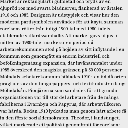
Märket är rektangulärt i gulmetall och pryds av en
djupröd ros med svarta bladnerver, flankerad av årtalen
1910 och 1985. Designen är tidstypisk och visar hur den
moderna partisymbolen användes för att knyta samman
rörelsens rötter från tidigt 1900-tal med 1980-talets
etablerade välfärdssamhälle. Att märket gavs ut just i
mitten av 1980-talet markerar en period då
arbetarekommunen stod på höjden av sitt inflytande i en
kommun som genomgått en enorm industriell och
befolkningsmässig expansion, där invånarantalet under
1985 överskred den magiska gränsen på 50 000 personer.
Mölndals arbetarekommun bildades 1910 i en tid då orten
präglades av den tunga pappers- och textilindustrin längs
Mölndalsån. Pionjärerna som samlades för att grunda
organisationen var till stor del arbetare från de många
fabrikerna i Kvarnbyn och Papyrus, där arbetsvillkoren
var hårda. Redan 1910 lyckades man genom hårt arbete få
in den förste socialdemokraten, Theodor, i landstinget,
vilket markerade ett politiskt genombrott för rörelsen i