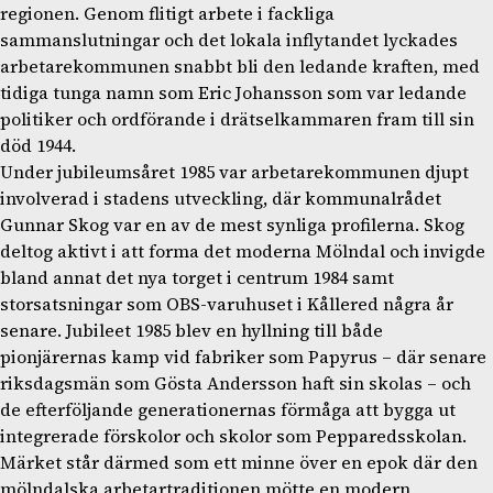
regionen. Genom flitigt arbete i fackliga
sammanslutningar och det lokala inflytandet lyckades
arbetarekommunen snabbt bli den ledande kraften, med
tidiga tunga namn som Eric Johansson som var ledande
politiker och ordförande i drätselkammaren fram till sin
död 1944.
Under jubileumsåret 1985 var arbetarekommunen djupt
involverad i stadens utveckling, där kommunalrådet
Gunnar Skog var en av de mest synliga profilerna. Skog
deltog aktivt i att forma det moderna Mölndal och invigde
bland annat det nya torget i centrum 1984 samt
storsatsningar som OBS-varuhuset i Kållered några år
senare. Jubileet 1985 blev en hyllning till både
pionjärernas kamp vid fabriker som Papyrus – där senare
riksdagsmän som Gösta Andersson haft sin skolas – och
de efterföljande generationernas förmåga att bygga ut
integrerade förskolor och skolor som Pepparedsskolan.
Märket står därmed som ett minne över en epok där den
mölndalska arbetartraditionen mötte en modern